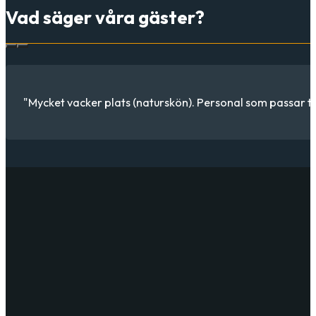
Vad säger våra gäster?
"Toppenställe, tycker jag. Har varit hos er flera gånger. 
…